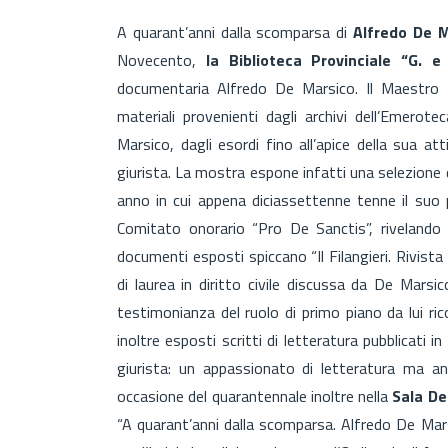
A quarant’anni dalla scomparsa di
Alfredo De M
Novecento,
la Biblioteca Provinciale “G. 
documentaria Alfredo De Marsico. Il Maestro de
materiali provenienti dagli archivi dell’Emerotec
Marsico, dagli esordi fino all’apice della sua at
giurista. La mostra espone infatti una selezione di
anno in cui appena diciassettenne tenne il suo p
Comitato onorario “Pro De Sanctis”, rivelando 
documenti esposti spiccano “Il Filangieri. Rivista 
di laurea in diritto civile discussa da De Marsic
testimonianza del ruolo di primo piano da lui ri
inoltre esposti scritti di letteratura pubblicati i
giurista: un appassionato di letteratura ma an
occasione del quarantennale inoltre nella
Sala De
“A quarant’anni dalla scomparsa. Alfredo De Mars