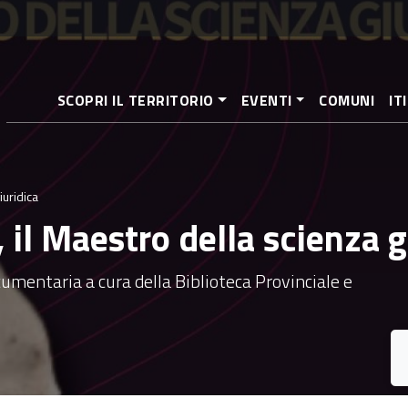
Salta
al
contenuto
principale
SCOPRI IL TERRITORIO
EVENTI
COMUNI
IT
iuridica
 il Maestro della scienza g
umentaria a cura della Biblioteca Provinciale e