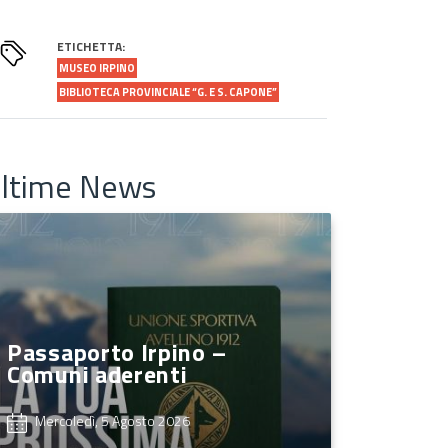
ETICHETTA:
MUSEO IRPINO
BIBLIOTECA PROVINCIALE “G. E S. CAPONE”
ltime News
Passaporto Irpino –
Comuni aderenti
Mercoledì, 5 Agosto 2026