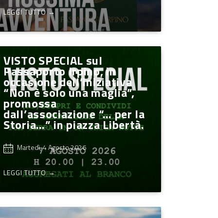
LEGGI TUTTO →
VISTO SPECIAL sul
Passaporto Irpino, in
occasione dell’iniziativa
“Non è solo una maglia”,
promossa
dall’associazione “… per la
Storia…” in piazza Libertà.
Martedì, 4 Agosto 2026
LEGGI TUTTO →