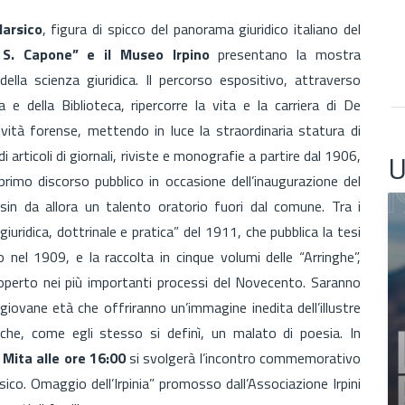
arsico
, figura di spicco del panorama giuridico italiano del
e S. Capone” e il Museo Irpino
presentano la mostra
lla scienza giuridica. Il percorso espositivo, attraverso
a e della Biblioteca, ripercorre la vita e la carriera di De
tività forense, mettendo in luce la straordinaria statura di
 articoli di giornali, riviste e monografie a partire dal 1906,
U
rimo discorso pubblico in occasione dell’inaugurazione del
sin da allora un talento oratorio fuori dal comune. Tra i
giuridica, dottrinale e pratica” del 1911, che pubblica la tesi
o nel 1909, e la raccolta in cinque volumi delle “Arringhe”,
coperto nei più importanti processi del Novecento. Saranno
n giovane età che offriranno un’immagine inedita dell’illustre
che, come egli stesso si definì, un malato di poesia. In
 Mita alle ore 16:00
si svolgerà l’incontro commemorativo
ico. Omaggio dell’Irpinia” promosso dall’Associazione Irpini