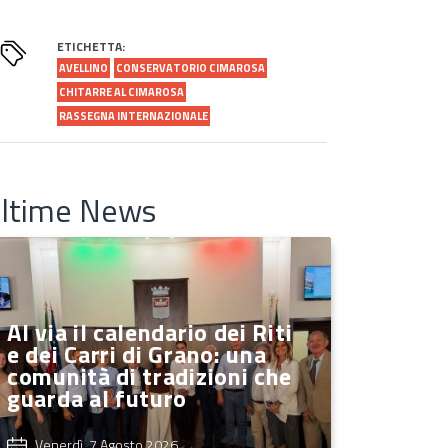
ETICHETTA:
AVELLINO
CONSERVATORIO CIMAROSA
CHITARRE AL CIMAROSA
RASSEGNA INTERNAZIONALE
ltime News
Al via il calendario dei Riti
e dei Carri di Grano: una
comunità di tradizioni che
guarda al futuro
Venerdì, 7 Agosto 2026