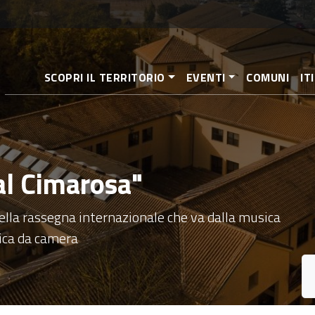
Salta
al
contenuto
principale
SCOPRI IL TERRITORIO
EVENTI
COMUNI
IT
 al Cimarosa"
ella rassegna internazionale che va dalla musica
usica da camera