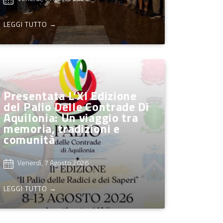
LEGGI TUTTO →
Presentata L’XI Edizione
del Palio Delle Contrade Di
Aquilonia: Un viaggio tra
memoria, tradizioni e
comunità
Venerdì, 7 Agosto 2026
LEGGI TUTTO →