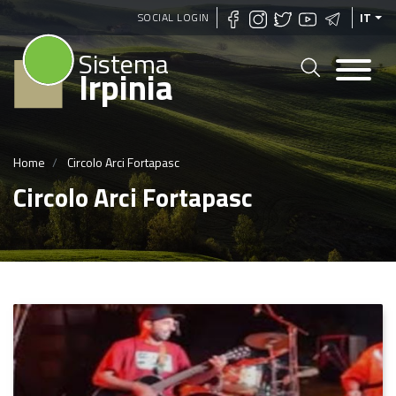
Salta
SOCIAL LOGIN
IT
al
Sistema
contenuto
Irpinia
principale
Home
Circolo Arci Fortapasc
Circolo Arci Fortapasc