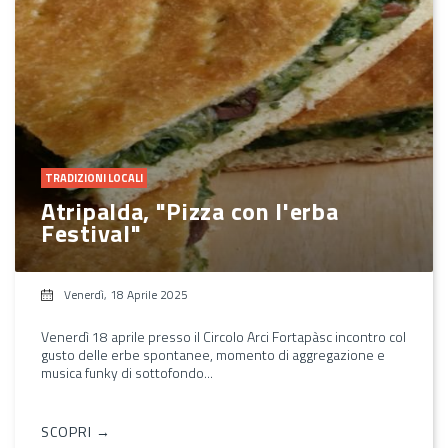
TRADIZIONI LOCALI
Atripalda, "Pizza con l'erba
Festival"
Venerdì, 18 Aprile 2025
Venerdì 18 aprile presso il Circolo Arci Fortapàsc incontro col
gusto delle erbe spontanee, momento di aggregazione e
musica funky di sottofondo...
SCOPRI →