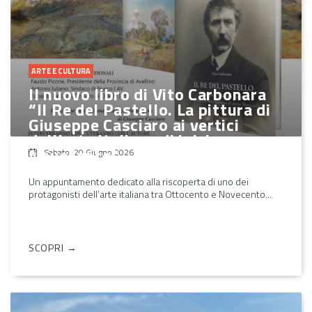
ARTE E CULTURA
Il nuovo libro di Vito Carbonara
“Il Re del Pastello. La pittura di
Giuseppe Casciaro ai vertici
dell’arte italiana di inizio
Novecento”
Sabato, 20 Giugno 2026
Un appuntamento dedicato alla riscoperta di uno dei
protagonisti dell’arte italiana tra Ottocento e Novecento...
SCOPRI →