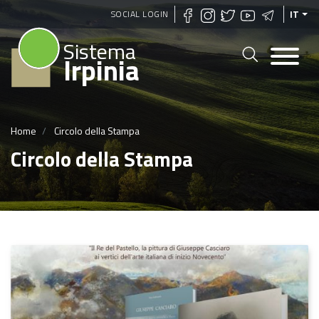
Salta
SOCIAL LOGIN
IT
al
Sistema
contenuto
Irpinia
principale
Home
Circolo della Stampa
Circolo della Stampa