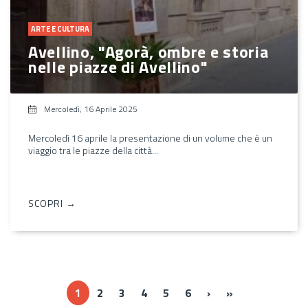
ARTE E CULTURA
Avellino, "Agorà, ombre e storia
nelle piazze di Avellino"
Mercoledì, 16 Aprile 2025
Mercoledì 16 aprile la presentazione di un volume che è un
viaggio tra le piazze della città...
SCOPRI →
››
Ultima »
1
2
3
4
5
6
›
»