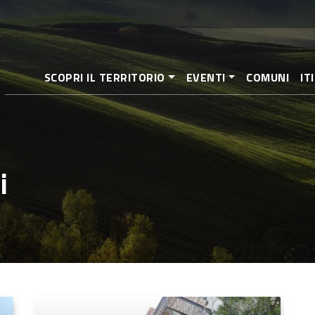
Salta
al
contenuto
principale
SCOPRI IL TERRITORIO
EVENTI
COMUNI
IT
i