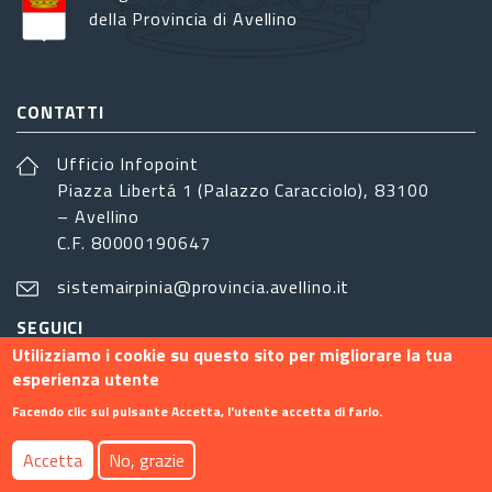
della Provincia di Avellino
CONTATTI
Ufficio Infopoint
Piazza Libertá 1 (Palazzo Caracciolo), 83100
– Avellino
C.F. 80000190647
sistemairpinia@provincia.avellino.it
SEGUICI
Utilizziamo i cookie su questo sito per migliorare la tua
esperienza utente
Facendo clic sul pulsante Accetta, l'utente accetta di farlo.
Footer menu
Accetta
No, grazie
Contatti
Info
Privacy