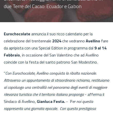
due Terre del Cacao: Ecuador e Gabon
Eurochocolate
annuncia il suo ricco calendario per la
celebrazione del trentennale
2024
che vedranno
Avellino
fare
da apripista con una Special Edition in programma dal
9 al 14
Febbraio
, in occasione del San Valentino che ad Avellino
coincide con la festa del santo patrono San Modestino.
"
Con Eurochocolate, Avellino conquista la ribalta nazionale.
Attraverso un appuntamento di straordinario richiamo, restituiamo
al capoluogo una centralità nel panorama degli eventi di maggiore
rilevanza turistica che il territorio italiano proponga
- afferma il
Sindaco di Avellino,
Gianluca Festa.
- P
er noi questa
rappresenta una giornata epocale. Con questa prestigiosa