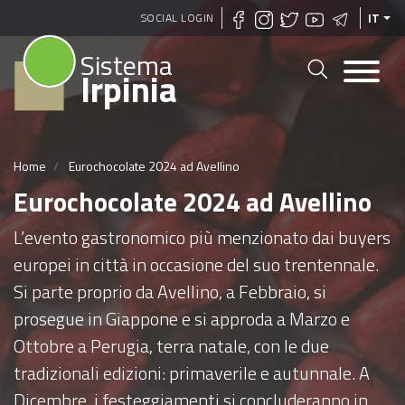
Salta
SOCIAL LOGIN
IT
al
Sistema
contenuto
Irpinia
principale
Home
Eurochocolate 2024 ad Avellino
Eurochocolate 2024 ad Avellino
L’evento gastronomico più menzionato dai buyers
europei in città in occasione del suo trentennale.
Si parte proprio da Avellino, a Febbraio, si
prosegue in Giappone e si approda a Marzo e
Ottobre a Perugia, terra natale, con le due
tradizionali edizioni: primaverile e autunnale. A
Dicembre, i festeggiamenti si concluderanno in