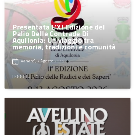
Presentata L’XI Edizione del
Palio Delle Contrade Di
Aquilonia: Un viaggio tra
memoria, tradizioni e comunità
Venerdì, 7 Agosto 2026
LEGGI TUTTO →