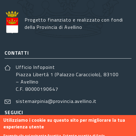
Progetto finanziato e realizzato con fondi
della Provincia di Avellino
CONTATTI
Ufficio Infopoint
Piazza Libertá 1 (Palazzo Caracciolo), 83100
– Avellino
C.F. 80000190647
sistemairpinia@provincia.avellino.it
SEGUICI
Utilizziamo i cookie su questo sito per migliorare la tua
esperienza utente
Facendo clic sul pulsante Accetta, l'utente accetta di farlo.