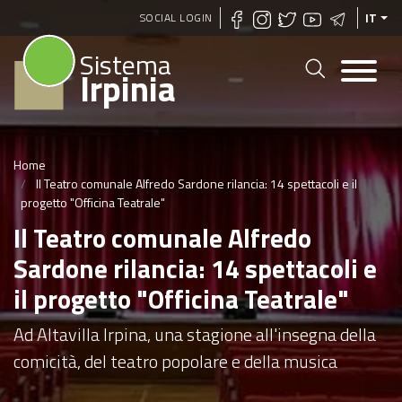
Salta
SOCIAL LOGIN
IT
al
Sistema
contenuto
Irpinia
principale
Home
Il Teatro comunale Alfredo Sardone rilancia: 14 spettacoli e il
progetto "Officina Teatrale"
Il Teatro comunale Alfredo
Sardone rilancia: 14 spettacoli e
il progetto "Officina Teatrale"
Ad Altavilla Irpina, una stagione all'insegna della
comicità, del teatro popolare e della musica