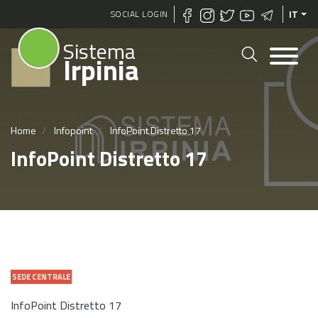
Salta
SOCIAL LOGIN
IT
al
Sistema
contenuto
Irpinia
principale
Home
Infopoint
InfoPoint Distretto 17
InfoPoint Distretto 17
SEDE CENTRALE
InfoPoint Distretto 17