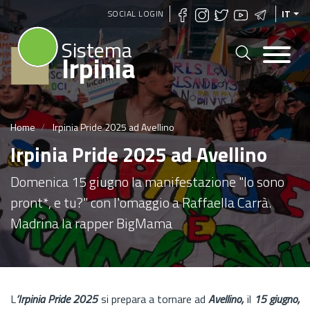
Salta
SOCIAL LOGIN
IT
al
Sistema
contenuto
Irpinia
principale
Home
Irpinia Pride 2025 ad Avellino
Irpinia Pride 2025 ad Avellino
Domenica 15 giugno la manifestazione "Io sono
pront*, e tu?" con l'omaggio a Raffaella Carrà.
Madrina la rapper BigMama
L
’Irpinia Pride 2025
si prepara a tornare ad
Avellino,
il
15 giugno,