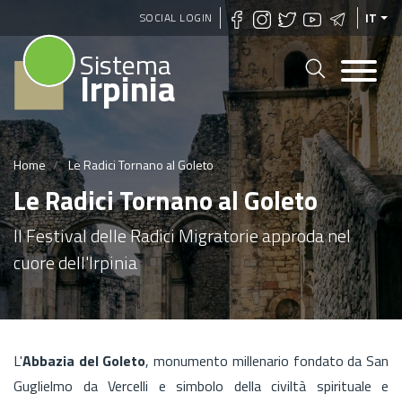
Salta
SOCIAL LOGIN
IT
al
Sistema
contenuto
Irpinia
principale
Home
Le Radici Tornano al Goleto
Le Radici Tornano al Goleto
Il Festival delle Radici Migratorie approda nel
cuore dell'Irpinia
L'
Abbazia del Goleto
, monumento millenario fondato da San
Guglielmo da Vercelli e simbolo della civiltà spirituale e