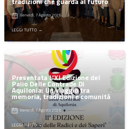
tradizioni che guarda al futuro
Venerdì, 7 Agosto 2026
LEGGI TUTTO →
Presentata L’XI Edizione del
Palio Delle Contrade Di
Aquilonia: Un viaggio tra
memoria, tradizioni e comunità
Venerdì, 7 Agosto 2026
LEGGI TUTTO →