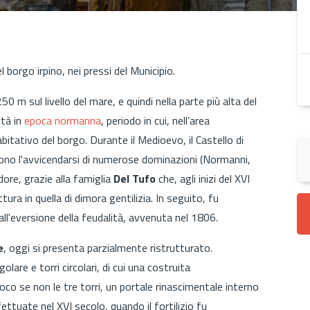
l borgo irpino, nei pressi del Municipio.
250 m sul livello del mare, e quindi nella parte più alta del
ità in
epoca normanna
, periodo in cui, nell’area
abitativo del borgo. Durante il Medioevo, il Castello di
ono l'avvicendarsi di numerose dominazioni (Normanni,
ore, grazie alla famiglia
Del Tufo
che, agli inizi del XVI
ura in quella di dimora gentilizia. In seguito, fu
all'eversione della feudalità, avvenuta nel 1806.
e
, oggi si presenta parzialmente ristrutturato.
lare e torri circolari, di cui una costruita
co se non le tre torri, un portale rinascimentale interno
ettuate nel XVI secolo, quando il fortilizio fu