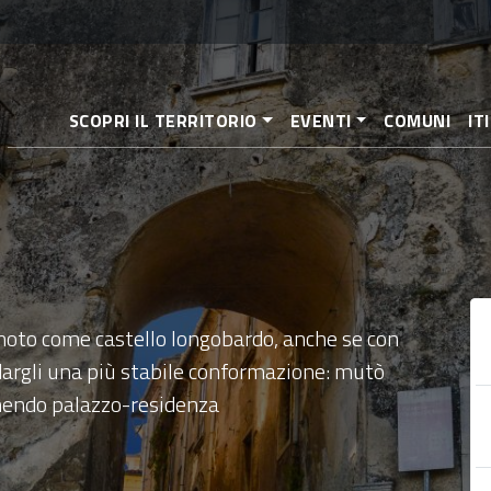
Salta
al
contenuto
principale
SCOPRI IL TERRITORIO
EVENTI
COMUNI
IT
 noto come castello longobardo, anche se con
dargli una più stabile conformazione: mutò
enendo palazzo-residenza