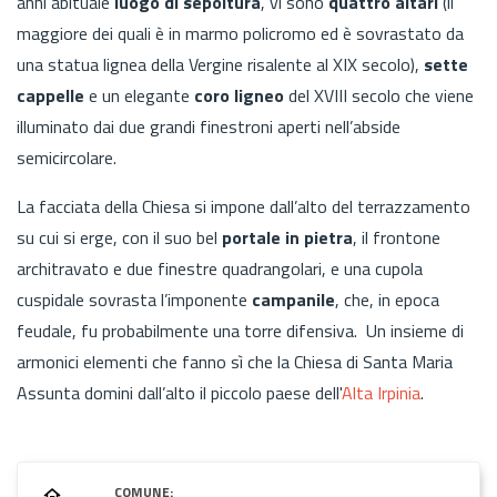
anni abituale
luogo di sepoltura
,
vi sono
quattro altari
(il
maggiore dei quali è in marmo policromo ed è sovrastato da
una statua lignea della Vergine risalente al XIX secolo),
sette
cappelle
e un elegante
coro ligneo
del XVIII secolo che viene
illuminato dai due grandi finestroni aperti nell’abside
semicircolare.
La facciata della Chiesa si impone dall’alto del terrazzamento
su cui si erge, con il suo bel
portale in pietra
, il frontone
architravato e due finestre quadrangolari, e u
na cupola
cuspidale sovrasta l’imponente
campanile
, che, in epoca
feudale, fu probabilmente una torre difensiva. Un insieme di
armonici elementi che fanno sì che la Chiesa di Santa Maria
Assunta domini dall’alto il piccolo paese dell'
Alta Irpinia
.
COMUNE: