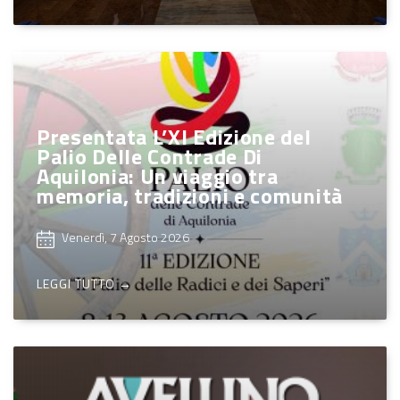
Presentata L’XI Edizione del
Palio Delle Contrade Di
Aquilonia: Un viaggio tra
memoria, tradizioni e comunità
Venerdì, 7 Agosto 2026
LEGGI TUTTO →