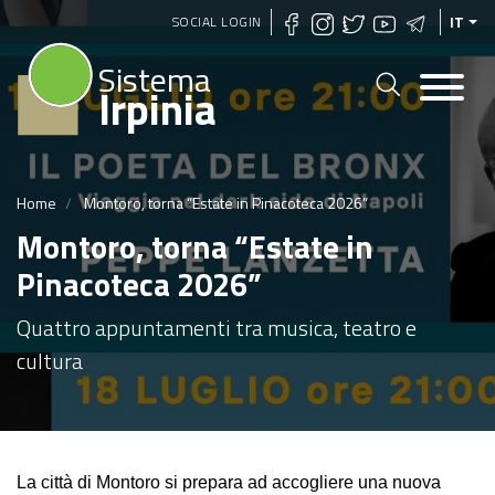
Salta
SOCIAL LOGIN
IT
al
Sistema
contenuto
Irpinia
principale
Home
Montoro, torna “Estate in Pinacoteca 2026”
Montoro, torna “Estate in
Pinacoteca 2026”
Quattro appuntamenti tra musica, teatro e
cultura
La città di Montoro si prepara ad accogliere una nuova 