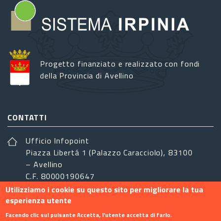
Progetto finanziato e realizzato con fondi
della Provincia di Avellino
CONTATTI
Ufficio Infopoint
Piazza Libertá 1 (Palazzo Caracciolo), 83100
– Avellino
C.F. 80000190647
Utilizziamo i cookie su questo sito per migliorare la tua
sistemairpinia@provincia.avellino.it
esperienza utente
SEGUICI
Facendo clic sul pulsante Accetta, l'utente accetta di farlo.