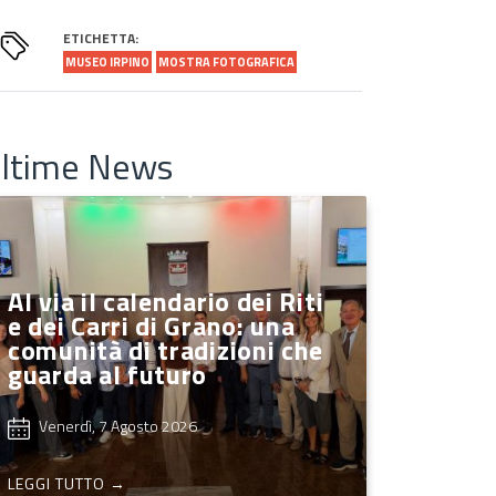
ETICHETTA:
MUSEO IRPINO
MOSTRA FOTOGRAFICA
ltime News
Al via il calendario dei Riti
e dei Carri di Grano: una
comunità di tradizioni che
guarda al futuro
Venerdì, 7 Agosto 2026
LEGGI TUTTO →