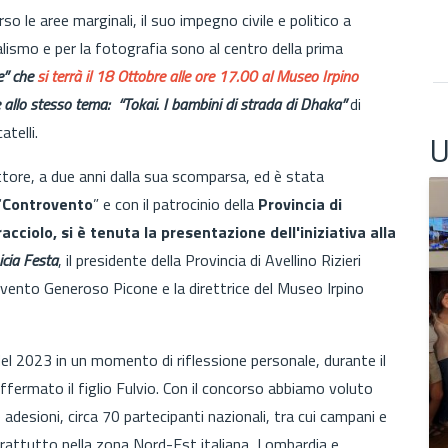
so le aree marginali, il suo impegno civile e politico a
alismo e per la fotografia sono al centro della prima
e” che
si terrà il 18 Ottobre alle ore 17.00 al Museo Irpino
e allo stesso tema:
“Tokai. I bambini di strada di Dhaka”
di
atelli.
U
 Ettore, a due anni dalla sua scomparsa, ed è stata
“
Controvento
” e con il patrocinio della
Provincia di
acciolo, si è tenuta la presentazione dell'iniziativa alla
icia Festa
, il presidente della Provincia di Avellino Rizieri
vento Generoso Picone e la direttrice del Museo Irpino
del 2023 in un momento di riflessione personale, durante il
ffermato il figlio Fulvio. Con il concorso abbiamo voluto
adesioni, circa 70 partecipanti nazionali, tra cui campani e
oprattutto nella zona Nord-Est italiana, Lombardia e