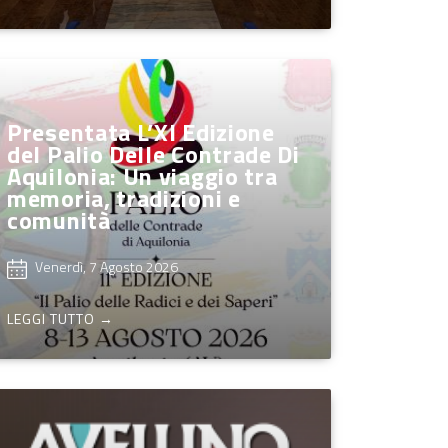
Presentata L’XI Edizione
del Palio Delle Contrade Di
Aquilonia: Un viaggio tra
memoria, tradizioni e
comunità
Venerdì, 7 Agosto 2026
LEGGI TUTTO →