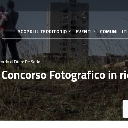
Salta
al
contenuto
principale
SCOPRI IL TERRITORIO
EVENTI
COMUNI
IT
icordo di Ettore De Socio
o Concorso Fotografico in r