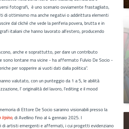
iversi fotografi, è uno scenario ovviamente frastagliato,
enti di ottimismo ma anche negativi o addirittura elementi
scire dal cliché che vede la periferia povera, brutta e in
grafi italiani che hanno lavorato all'estero, producendo
scono, anche e soprattutto, per dare un contributo
che sono lontane ma vicine - ha affermato Fulvio De Socio -
iche per sopperire ai vuoti dati dalla politica".
 hanno valutato, con un punteggio da 1 a 5, le abilità
azione, l' originalità del lavoro, l'editing e il mood
memoria di Ettore De Socio saranno visionabili presso la
 Irpino
, di Avellino fino al 4 gennaio 2025. I
ri di artisti emergenti e affermati, i cui progetti evidenziano