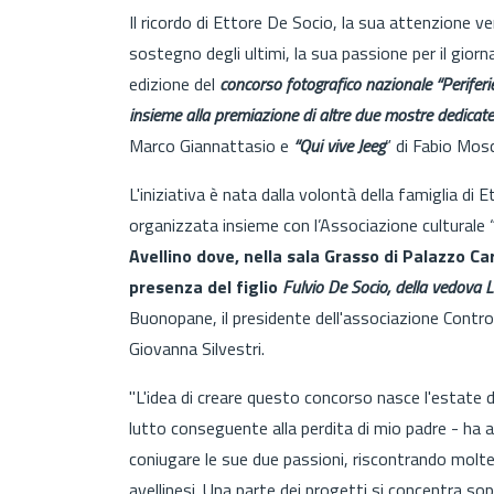
Il ricordo di Ettore De Socio, la sua attenzione ver
sostegno degli ultimi, la sua passione per il giorn
edizione del
concorso fotografico nazionale “Periferi
insieme alla premiazione di altre due mostre dedicat
Marco Giannattasio e
“Qui vive Jeeg
” di Fabio Mosc
L'iniziativa è nata dalla volontà della famiglia di
organizzata insieme con l’Associazione culturale 
Avellino dove, nella sala Grasso di Palazzo Car
presenza del figlio
Fulvio De Socio, della vedova L
Buonopane, il presidente dell'associazione Contro
Giovanna Silvestri.
"L'idea di creare questo concorso nasce l'estate 
lutto conseguente alla perdita di mio padre - ha a
coniugare le sue due passioni, riscontrando molte 
avellinesi. Una parte dei progetti si concentra s