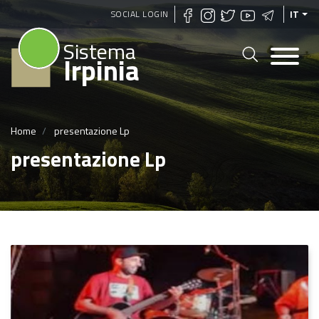
Salta
SOCIAL LOGIN
IT
al
Sistema
contenuto
Irpinia
principale
Home
presentazione Lp
presentazione Lp