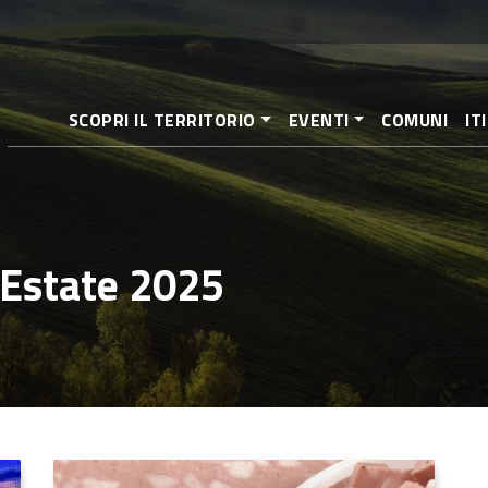
Salta
al
contenuto
principale
SCOPRI IL TERRITORIO
EVENTI
COMUNI
IT
 Estate 2025