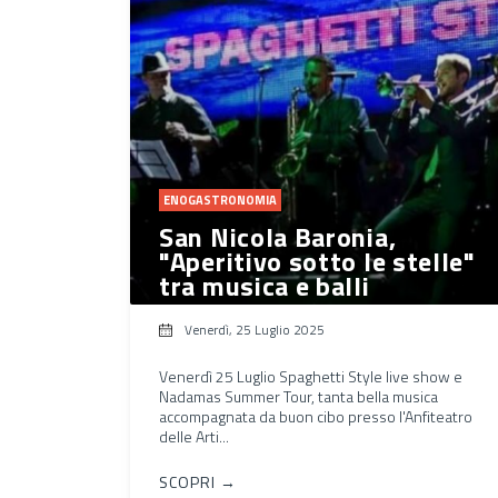
ENOGASTRONOMIA
San Nicola Baronia,
"Aperitivo sotto le stelle"
tra musica e balli
Venerdì, 25 Luglio 2025
Venerdì 25 Luglio Spaghetti Style live show e
Nadamas Summer Tour, tanta bella musica
accompagnata da buon cibo presso l'Anfiteatro
delle Arti...
SCOPRI →