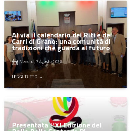
Al via il calendario dei Riti e dei
Carri di Grano: una comunità di
tradizioni che guarda al futuro
Venerdì, 7 Agosto 2026
LEGGI TUTTO →
Presentata L’XI Edizione del