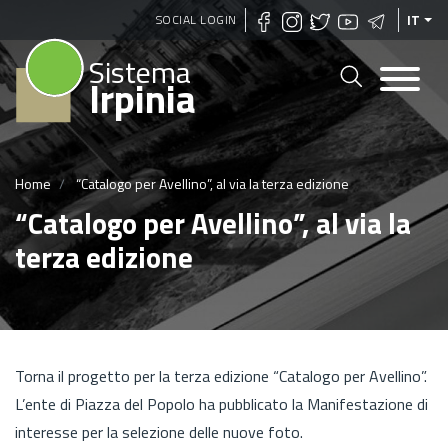
Salta
SOCIAL LOGIN
IT
al
Sistema
contenuto
Irpinia
principale
Home
“Catalogo per Avellino”, al via la terza edizione
“Catalogo per Avellino”, al via la
terza edizione
Torna il progetto per la terza edizione “Catalogo per Avellino”.
L’ente di Piazza del Popolo ha pubblicato la Manifestazione di
interesse per la selezione delle nuove foto.