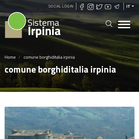
Salta
SOCIAL LOGIN
IT
al
Sistema
contenuto
Irpinia
principale
Home
comune borghiditalia irpinia
comune borghiditalia irpinia