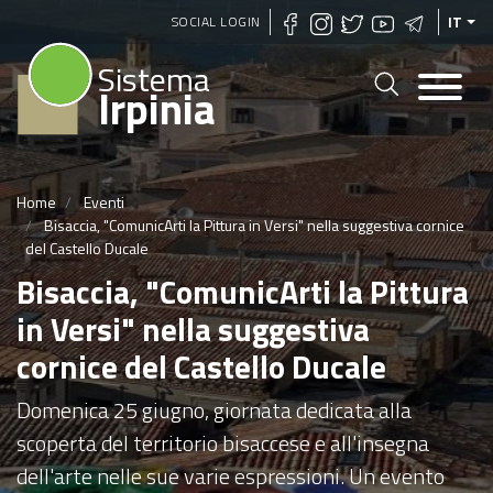
Salta
SOCIAL LOGIN
IT
al
Sistema
contenuto
Irpinia
principale
Home
Eventi
Bisaccia, "ComunicArti la Pittura in Versi" nella suggestiva cornice
del Castello Ducale
Bisaccia, "ComunicArti la Pittura
in Versi" nella suggestiva
cornice del Castello Ducale
Domenica 25 giugno, giornata dedicata alla
scoperta del territorio bisaccese e all'insegna
dell'arte nelle sue varie espressioni. Un evento