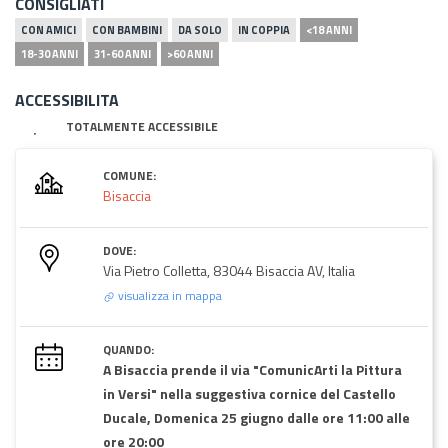
CONSIGLIATI
CON AMICI
CON BAMBINI
DA SOLO
IN COPPIA
<18 ANNI
18-30 ANNI
31-60 ANNI
>60 ANNI
ACCESSIBILITA
TOTALMENTE ACCESSIBILE
COMUNE:
Bisaccia
DOVE:
Via Pietro Colletta, 83044 Bisaccia AV, Italia
visualizza in mappa
QUANDO:
A Bisaccia prende il via "ComunicArti la Pittura
in Versi" nella suggestiva cornice del Castello
Ducale, Domenica 25 giugno dalle ore 11:00 alle
ore 20:00