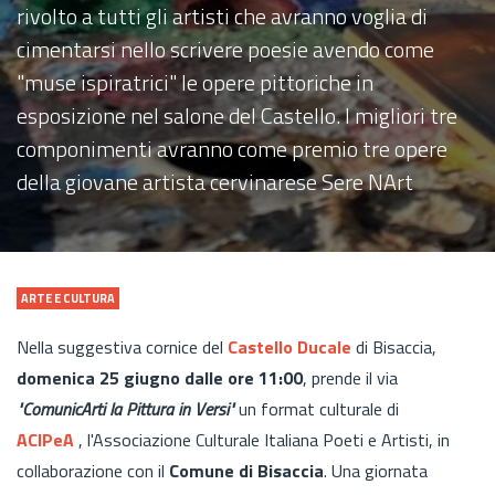
rivolto a tutti gli artisti che avranno voglia di
cimentarsi nello scrivere poesie avendo come
"muse ispiratrici" le opere pittoriche in
esposizione nel salone del Castello. I migliori tre
componimenti avranno come premio tre opere
della giovane artista cervinarese Sere NArt
ARTE E CULTURA
Nella suggestiva cornice del
Castello Ducale
di Bisaccia,
domenica 25 giugno dalle ore 11:00
, prende il via
"ComunicArti la Pittura in Versi"
un format culturale di
ACIPeA
, l'Associazione Culturale Italiana Poeti e Artisti, in
collaborazione con il
Comune di Bisaccia
. Una giornata