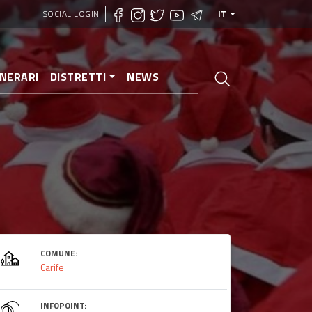
SOCIAL LOGIN
IT
INERARI
DISTRETTI
NEWS
COMUNE:
Carife
INFOPOINT: