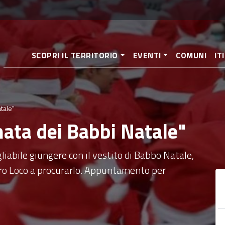
Salta
al
contenuto
principale
SCOPRI IL TERRITORIO
EVENTI
COMUNI
IT
tale"
nata dei Babbi Natale"
liabile giungere con il vestito di Babbo Natale,
Pro Loco a procurarlo. Appuntamento per