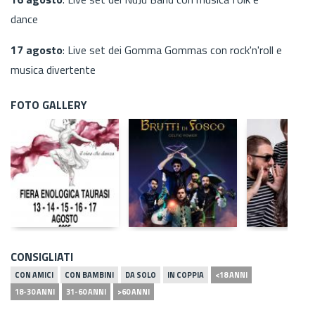
dance
17 agosto
: Live set dei Gomma Gommas con rock'n'roll e
musica divertente
FOTO GALLERY
CONSIGLIATI
CON AMICI
CON BAMBINI
DA SOLO
IN COPPIA
<18 ANNI
18-30 ANNI
31-60 ANNI
>60 ANNI