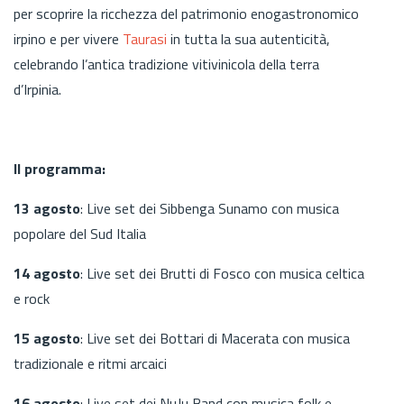
per scoprire la ricchezza del patrimonio enogastronomico
irpino e per vivere
Taurasi
in tutta la sua autenticità,
celebrando l’antica tradizione vitivinicola della terra
d’Irpinia.
Il programma:
13 agosto
: Live set dei Sibbenga Sunamo con musica
popolare del Sud Italia
14 agosto
: Live set dei Brutti di Fosco con musica celtica
e rock
15 agosto
: Live set dei Bottari di Macerata con musica
tradizionale e ritmi arcaici
16 agosto
: Live set dei NuJu Band con musica folk e