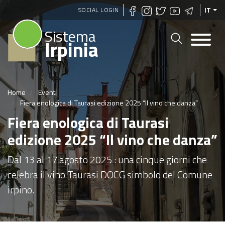
Salta
SOCIAL LOGIN
IT
al
Sistema
contenuto
Irpinia
principale
Home
Eventi
Fiera enologica di Taurasi edizione 2025 “Il vino che danza”
Fiera enologica di Taurasi
edizione 2025 “Il vino che danza”
Dal 13 al 17 agosto 2025 : una cinque giorni che
celebra il vino Taurasi DOCG simbolo del Comune
irpino.