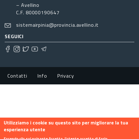
– Avellino
C.F. 80000190647
sistemairpinia@provincia.avellino.it
SEGUICI
Footer menu
Contatti
Info
Privacy
Utilizziamo i cookie su questo sito per migliorare la tua
esperienza utente
Facendo clic sul pulsante Accetta, l'utente accetta di farlo.