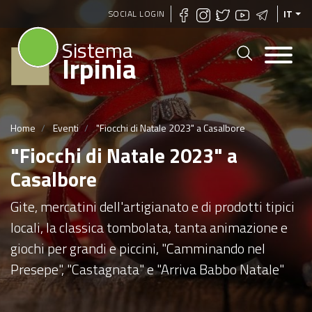
Salta
SOCIAL LOGIN
IT
al
Sistema
contenuto
Irpinia
principale
Home
Eventi
"Fiocchi di Natale 2023" a Casalbore
"Fiocchi di Natale 2023" a
Casalbore
Gite, mercatini dell'artigianato e di prodotti tipici
locali, la classica tombolata, tanta animazione e
giochi per grandi e piccini, "Camminando nel
Presepe", "Castagnata" e "Arriva Babbo Natale"