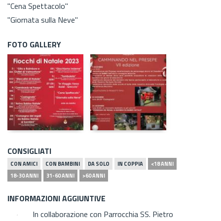
"Cena Spettacolo"
"Giornata sulla Neve"
FOTO GALLERY
CONSIGLIATI
CON AMICI
CON BAMBINI
DA SOLO
IN COPPIA
<18 ANNI
18-30 ANNI
31-60 ANNI
>60 ANNI
INFORMAZIONI AGGIUNTIVE
In collaborazione con Parrocchia SS. Pietro