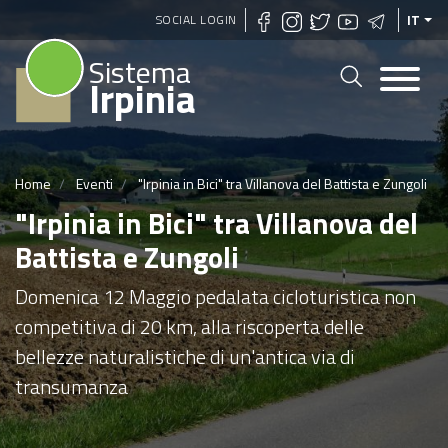
Salta
SOCIAL LOGIN
IT
al
Sistema
contenuto
Irpinia
principale
Home
Eventi
"Irpinia in Bici" tra Villanova del Battista e Zungoli
"Irpinia in Bici" tra Villanova del
Battista e Zungoli
Domenica 12 Maggio pedalata cicloturistica non
competitiva di 20 km, alla riscoperta delle
bellezze naturalistiche di un'antica via di
transumanza