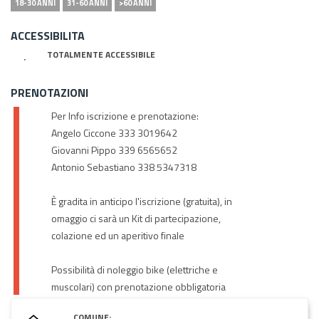
18-30 ANNI
31-60 ANNI
>60 ANNI
ACCESSIBILITA
TOTALMENTE ACCESSIBILE
PRENOTAZIONI
Per Info iscrizione e prenotazione:
Angelo Ciccone 333 3019642
Giovanni Pippo 339 6565652
Antonio Sebastiano 338 5347318
È gradita in anticipo l'iscrizione (gratuita), in
omaggio ci sarà un Kit di partecipazione,
colazione ed un aperitivo finale
Possibilità di noleggio bike (elettriche e
muscolari) con prenotazione obbligatoria
COMUNE: