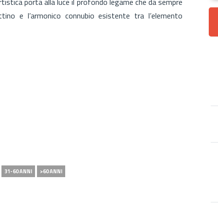
rtistica porta alla luce il profondo legame che da sempre
ettino e l’armonico connubio esistente tra l’elemento
31-60 ANNI
>60 ANNI