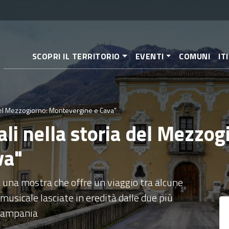
Salta
al
contenuto
principale
SCOPRI IL TERRITORIO
EVENTI
COMUNI
IT
 del Mezzogiorno: Montevergine e Cava"
ali nella storia del Mezzog
va"
 una mostra che offre un viaggio tra alcune
usicale lasciate in eredità dalle due più
 Campania