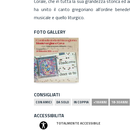
Corale, che in tutta la sua grandezza storica ed a
ha unito il canto gregoriano all’ordine bened
musicale e quello liturgico.
FOTO GALLERY
CONSIGLIATI
CON AMICI
DA SOLO
IN COPPIA
<18 ANNI
18-30 ANNI
ACCESSIBILITA
TOTALMENTE ACCESSIBILE