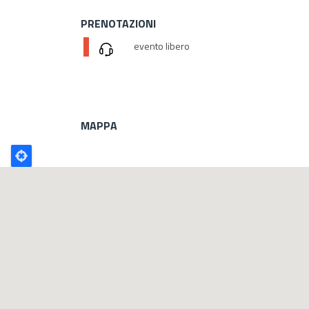
PRENOTAZIONI
evento libero
MAPPA
Poligono
GEO