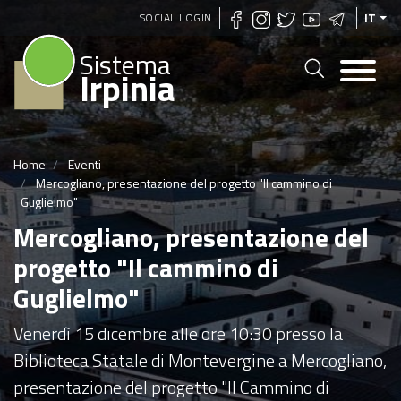
Salta
SOCIAL LOGIN
IT
al
Sistema
contenuto
Irpinia
principale
Home
Eventi
Mercogliano, presentazione del progetto "Il cammino di
Guglielmo"
Mercogliano, presentazione del
progetto "Il cammino di
Guglielmo"
Venerdì 15 dicembre alle ore 10:30 presso la
Biblioteca Statale di Montevergine a Mercogliano,
presentazione del progetto "Il Cammino di