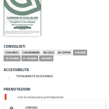
CONSIGLIATI
CON AMICI
CON BAMBINI
DA SOLO
IN COPPIA
<18 ANNI
18-30 ANNI
31-60 ANNI
>60 ANNI
ACCESSIBILITA
TOTALMENTE ACCESSIBILE
PRENOTAZIONI
non è necessaria prenotazione
COMUNE: