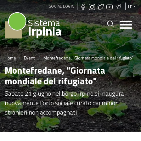
Salta
SOCIAL LOGIN
IT
al
Sistema
contenuto
Irpinia
principale
Home
Eventi
Montefredane, "Giornata mondiale del rifugiato"
Montefredane, "Giornata
mondiale del rifugiato"
Sabato 21 giugno nel borgo irpino si inaugura
nuovamente l'orto sociale curato dai minori
stranieri non accompagnati