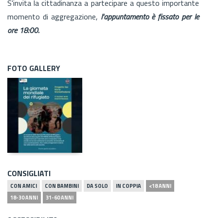
S'invita la cittadinanza a partecipare a questo importante
momento di aggregazione,
l'appuntamento è fissato per le
ore 18:00.
FOTO GALLERY
CONSIGLIATI
CON AMICI
CON BAMBINI
DA SOLO
IN COPPIA
<18 ANNI
18-30 ANNI
31-60 ANNI