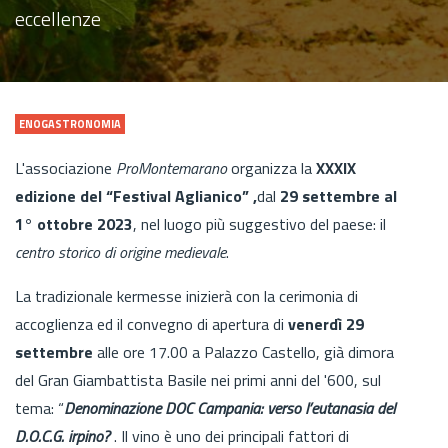
eccellenze
ENOGASTRONOMIA
L'associazione
ProMontemarano
organizza la
XXXIX
edizione del “Festival Aglianico” ,
dal
29 settembre al
1° ottobre 2023
, nel luogo più suggestivo del paese: il
centro storico di origine medievale
.
La tradizionale kermesse inizierà con la cerimonia di
accoglienza ed il convegno di apertura di
venerdì 29
settembre
alle ore 17.00 a Palazzo Castello, già dimora
del Gran Giambattista Basile nei primi anni del '600, sul
tema: “
Denominazione DOC Campania: verso l’eutanasia del
D.O.C.G. irpino?
. Il vino è uno dei principali fattori di