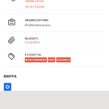
3898428746
3516139200
ORGANIZZATORE:
ProMontemarano
ALLEGATI:
Locandina
ETICHETTA:
MONTEMARANO
VINO
AGLIANICO
MAPPA
Poligono
GEO