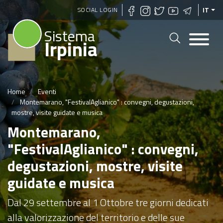
Salta
SOCIAL LOGIN
IT
al
Sistema
contenuto
Irpinia
principale
Home
Eventi
Montemarano, "FestivalAglianico" : convegni, degustazioni,
mostre, visite guidate e musica
Montemarano,
"FestivalAglianico" : convegni,
degustazioni, mostre, visite
guidate e musica
Dal 29 settembre al 1 Ottobre tre giorni dedicati
alla valorizzazione del territorio e delle sue