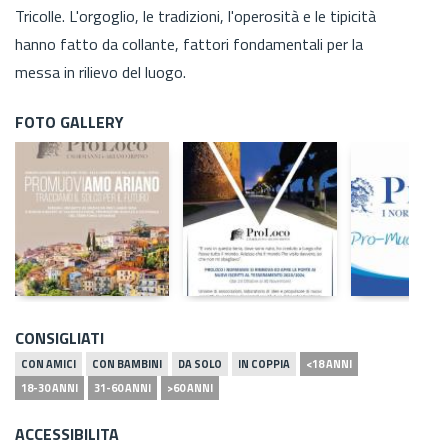
Tricolle. L'orgoglio, le tradizioni, l'operosità e le tipicità
hanno fatto da collante, fattori fondamentali per la
messa in rilievo del luogo.
FOTO GALLERY
CONSIGLIATI
CON AMICI
CON BAMBINI
DA SOLO
IN COPPIA
<18 ANNI
18-30 ANNI
31-60 ANNI
>60 ANNI
ACCESSIBILITA