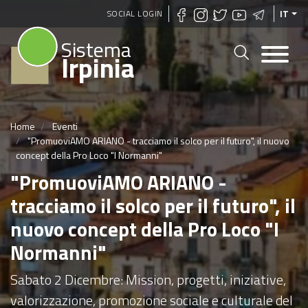
Salta
SOCIAL LOGIN
IT
al
Sistema
contenuto
Irpinia
principale
Home
Eventi
"PromuoviAMO ARIANO - tracciamo il solco per il futuro", il nuovo
concept della Pro Loco "I Normanni"
"PromuoviAMO ARIANO -
tracciamo il solco per il futuro", il
nuovo concept della Pro Loco "I
Normanni"
Sabato 2 Dicembre: Mission, progetti, iniziative,
valorizzazione, promozione sociale e culturale del