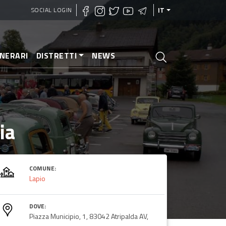
SOCIAL LOGIN
IT
INERARI
DISTRETTI
NEWS
ia
COMUNE:
Lapio
DOVE:
Piazza Municipio, 1, 83042 Atripalda AV,