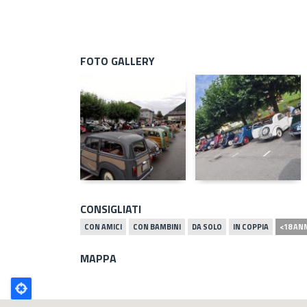
FOTO GALLERY
CONSIGLIATI
CON AMICI
CON BAMBINI
DA SOLO
IN COPPIA
<18 AN
MAPPA
Poligono
GEO