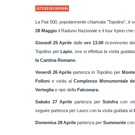
GITE ED ESCURSIONI
La Fiat 500, popolarmente chiamata "Topolino", è se
28 Maggio
il Raduno Nazionale e il tour Irpino che i
Giovedì 25 Aprile
dalle
ore 13.00
ricevimento dei
Topolino per
Lapio
, ove si effettua la visita guidat
la Cantina Romano
.
Venerdì 26 Aprile
partenza in Topolino per
Monte
Folloni
e visita al
Complesso Monumentale de
Verteglia
e ripe della
Falconara.
Sabato 27 Aprile
partenza per
Solofra
con vis
seguire
p
artenza per Lauro con la visita guidata al
C
Domenica 28 Aprile
partenza per
Summonte
con 