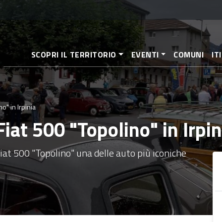
Salta
al
contenuto
principale
SCOPRI IL TERRITORIO
EVENTI
COMUNI
IT
" in Irpinia
at 500 "Topolino" in Irpin
Fiat 500 "Topolino" una delle auto più iconiche