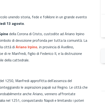
secolo unendo storia, fede e folklore in un grande evento
ledi 13 agosto
.
Spine
della Corona di Cristo, custodite ad Ariano Irpino
simbolo di devozione profonda per tutta la comunità. La
a città di
Ariano Irpino
,
in provincia di Avellino,
di re Manfredi, figlio di Federico II, e la distruzione
le della cattedrale.
 del 1250, Manfredi approfitta dell’assenza del
ronteggiando le aspirazioni papali sul Regno. Le città che
i probabilmente anche Ariano, vennero affrontate
ia nel 1251, conquistando Napoli e limitando i poteri