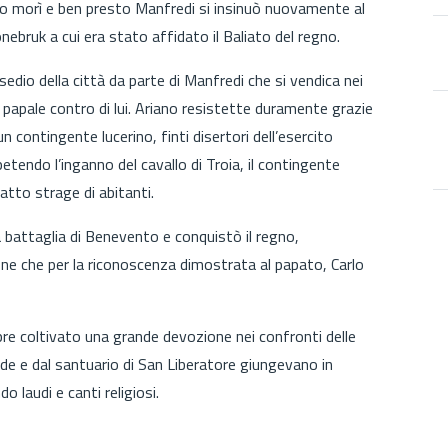
rado morì e ben presto Manfredi si insinuò nuovamente al
ebruk a cui era stato affidato il Baliato del regno.
ssedio della città da parte di Manfredi che si vendica nei
 papale contro di lui. Ariano resistette duramente grazie
 contingente lucerino, finti disertori dell’esercito
petendo l’inganno del cavallo di Troia, il contingente
atto strage di abitanti.
a battaglia di Benevento e conquistò il regno,
ione che per la riconoscenza dimostrata al papato, Carlo
re coltivato una grande devozione nei confronti delle
ade e dal santuario di San Liberatore giungevano in
 laudi e canti religiosi.