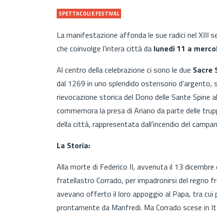
SPETTACOLI E FESTIVAL
La manifestazione affonda le sue radici nel XIII 
che coinvolge l’intera città da
lunedi 11 a merco
Al centro della celebrazione ci sono le due
Sacre 
dal 1269 in uno splendido ostensorio d’argento, 
rievocazione storica del Dono delle Sante Spine all
commemora la presa di Ariano da parte delle truppe 
della città, rappresentata dall’incendio del campani
La Storia:
Alla morte di Federico II, avvenuta il 13 dicembre
fratellastro Corrado, per impadronirsi del regno f
avevano offerto il loro appoggio al Papa, tra cu
prontamente da Manfredi. Ma Corrado scese in Ital