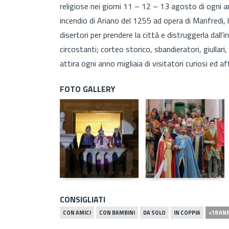
religiose nei giorni 11 – 12 – 13 agosto di ogni a
incendio di Ariano del 1255 ad opera di Manfredi, la
disertori per prendere la città e distruggerla dall’in
circostanti; corteo storico, sbandieratori, giullari
attira ogni anno migliaia di visitatori curiosi ed a
FOTO GALLERY
CONSIGLIATI
CON AMICI
CON BAMBINI
DA SOLO
IN COPPIA
<18 AN