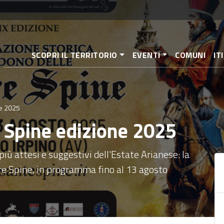
Salta
al
contenuto
principale
SCOPRI IL TERRITORIO
EVENTI
COMUNI
IT
ne 2025
 Spine edizione 2025
iù attesi e suggestivi dell'Estate Arianese: la
re Spine, in programma fino al 13 agosto