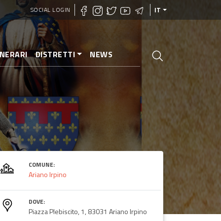
SOCIAL LOGIN
IT
INERARI
DISTRETTI
NEWS
COMUNE:
Ariano Irpino
DOVE:
Piazza Plebiscito, 1, 83031 Ariano Irpino