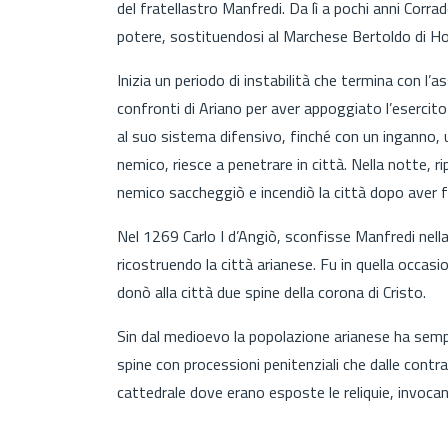
del fratellastro Manfredi. Da lì a pochi anni Cor
potere, sostituendosi al Marchese Bertoldo di Hon
Inizia un periodo di instabilità che termina con l’a
confronti di Ariano per aver appoggiato l’esercito
al suo sistema difensivo, finché con un inganno, un
nemico, riesce a penetrare in città. Nella notte, ri
nemico saccheggiò e incendiò la città dopo aver f
Nel 1269 Carlo I d’Angiò, sconfisse Manfredi nell
ricostruendo la città arianese. Fu in quella occas
donò alla città due spine della corona di Cristo.
Sin dal medioevo la popolazione arianese ha semp
spine con processioni penitenziali che dalle contr
cattedrale dove erano esposte le reliquie, invocando