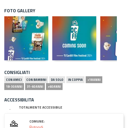
FOTO GALLERY
CONSIGLIATI
CON AMICI
CON BAMBINI
DA SOLO
IN COPPIA
<18 ANNI
18-30 ANNI
31-60 ANNI
>60 ANNI
ACCESSIBILITA
TOTALMENTE ACCESSIBILE
COMUNE:
Rotondi