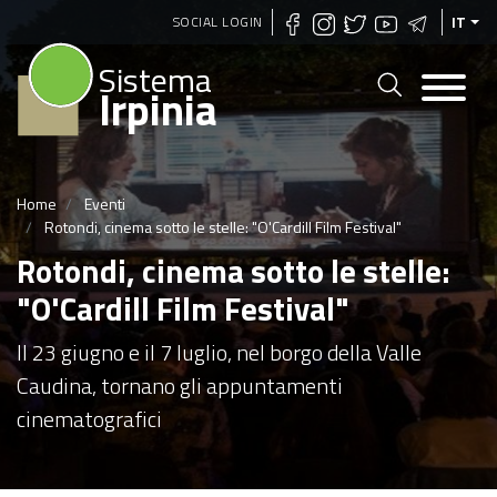
Salta
SOCIAL LOGIN
IT
al
Sistema
contenuto
Irpinia
principale
Home
Eventi
Rotondi, cinema sotto le stelle: "O'Cardill Film Festival"
Rotondi, cinema sotto le stelle:
"O'Cardill Film Festival"
Il 23 giugno e il 7 luglio, nel borgo della Valle
Caudina, tornano gli appuntamenti
cinematografici