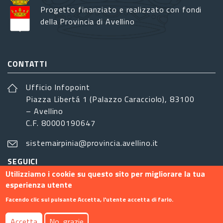
Progetto finanziato e realizzato con fondi
della Provincia di Avellino
CONTATTI
Ufficio Infopoint
Piazza Libertá 1 (Palazzo Caracciolo), 83100
– Avellino
C.F. 80000190647
sistemairpinia@provincia.avellino.it
SEGUICI
Utilizziamo i cookie su questo sito per migliorare la tua
esperienza utente
Facendo clic sul pulsante Accetta, l'utente accetta di farlo.
Footer menu
Accetta
No, grazie