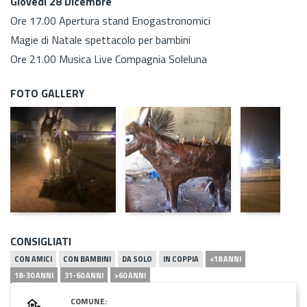
Giovedì 28 Dicembre
Ore 17.00 Apertura stand Enogastronomici
Magie di Natale spettacolo per bambini
Ore 21.00 Musica Live Compagnia Soleluna
FOTO GALLERY
CONSIGLIATI
CON AMICI
CON BAMBINI
DA SOLO
IN COPPIA
<18 ANNI
18-30 ANNI
31-60 ANNI
>60 ANNI
COMUNE: