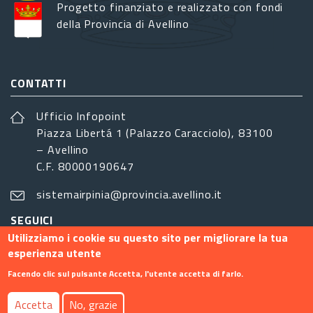
Progetto finanziato e realizzato con fondi
della Provincia di Avellino
CONTATTI
Ufficio Infopoint
Piazza Libertá 1 (Palazzo Caracciolo), 83100
– Avellino
C.F. 80000190647
sistemairpinia@provincia.avellino.it
SEGUICI
Utilizziamo i cookie su questo sito per migliorare la tua
esperienza utente
Facendo clic sul pulsante Accetta, l'utente accetta di farlo.
Footer menu
Accetta
No, grazie
Contatti
Info
Privacy