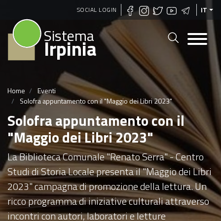
Salta
SOCIAL LOGIN
IT
al
Sistema
contenuto
Irpinia
principale
Home
Eventi
Solofra appuntamento con il "Maggio dei Libri 2023"
Solofra appuntamento con il
"Maggio dei Libri 2023"
La Biblioteca Comunale "Renato Serra" - Centro
Studi di Storia Locale presenta il "Maggio dei Libri
2023" campagna di promozione della lettura. Un
ricco programma di iniziative culturali attraverso
incontri con autori, laboratori e letture