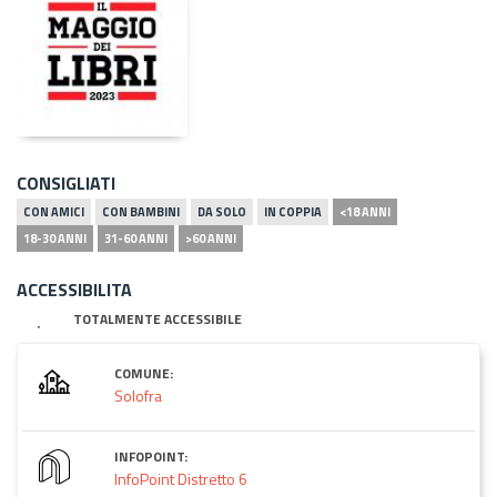
CONSIGLIATI
CON AMICI
CON BAMBINI
DA SOLO
IN COPPIA
<18 ANNI
18-30 ANNI
31-60 ANNI
>60 ANNI
ACCESSIBILITA
TOTALMENTE ACCESSIBILE
COMUNE:
Solofra
INFOPOINT:
InfoPoint Distretto 6