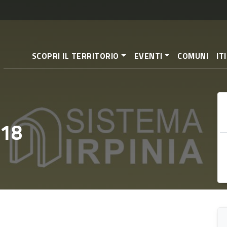
Salta
al
contenuto
principale
SCOPRI IL TERRITORIO
EVENTI
COMUNI
IT
 18