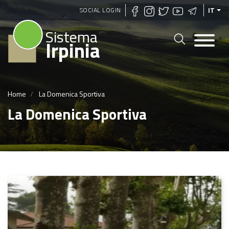
Salta
SOCIAL LOGIN
IT
al
Sistema
contenuto
Irpinia
principale
Home
La Domenica Sportiva
La Domenica Sportiva