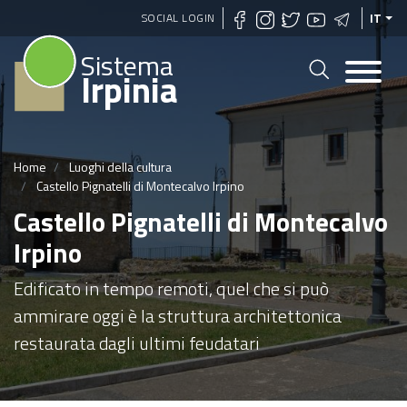
Salta
SOCIAL LOGIN
IT
al
Sistema
contenuto
Irpinia
principale
Home
Luoghi della cultura
Castello Pignatelli di Montecalvo Irpino
Castello Pignatelli di Montecalvo
Irpino
Edificato in tempo remoti, quel che si può
ammirare oggi è la struttura architettonica
restaurata dagli ultimi feudatari