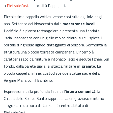
a
Pietradefusi
, in Località Pappapeci.
Piccolissima cappella votiva, venne costruita agli inizi degli
anni Settanta del Novecento dalle
maestranze locali
.
L'edificio è a pianta rettangolare e presenta una facciata
liscia, intonacata con un giallo molto chiaro, su cui spicca il
portale d’ingresso ligneo tinteggiato di porpora. Sormonta la
struttura una piccola torretta campanaria. L’interno è
caratterizzato da finiture a intonaco liscio e sedute lignee. Sul
fondo, dalla parete gialla, si stacca l’
altare in granito
. La
piccola cappella, infine, custodisce due statue sacre della
Vergine Maria con il Bambino.
Espressione della profonda fede dell’
intera comunità
, la
Chiesa dello Spirito Santo rappresenta un grazioso e intimo
luogo sacro, a poca distanza dal centro abitato di
Pietradefusi.