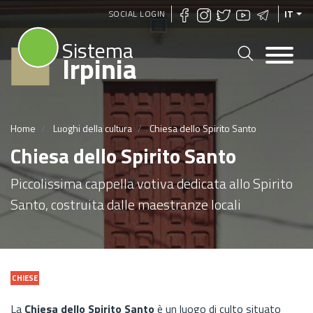
Salta
SOCIAL LOGIN
IT
al
Sistema
contenuto
Irpinia
principale
Home
Luoghi della cultura
Chiesa dello Spirito Santo
Chiesa dello Spirito Santo
Piccolissima cappella votiva dedicata allo Spirito
Santo, costruita dalle maestranze locali
CHIESE
La
Chiesa dello Spirito Santo
è un luogo di culto situato