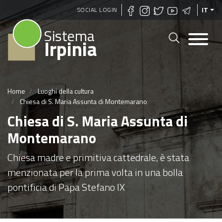
Salta
SOCIAL LOGIN
IT
al
Sistema
contenuto
Irpinia
principale
Home
Luoghi della cultura
Chiesa di S. Maria Assunta di Montemarano
Chiesa di S. Maria Assunta di
Montemarano
Chiesa madre e primitiva cattedrale, è stata
menzionata per la prima volta in una bolla
pontificia di Papa Stefano IX