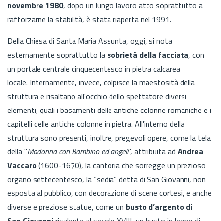
novembre 1980
, dopo un lungo lavoro atto soprattutto a
rafforzarne la stabilità, è stata riaperta nel 1991.
Della Chiesa di Santa Maria Assunta, oggi, si nota
esternamente soprattutto la
sobrietà della facciata
, con
un portale centrale cinquecentesco in pietra calcarea
locale. Internamente, invece, colpisce la maestosità della
struttura
e risaltano all'occhio dello spettatore diversi
elementi, quali i basamenti delle antiche colonne romaniche e i
capitelli delle antiche colonne in pietra. All'interno della
struttura sono presenti, inoltre, pregevoli opere, come la tela
della "
Madonna con Bambino ed angeli
", attribuita ad
Andrea
Vaccaro
(1600-1670), la cantoria che sorregge un prezioso
organo settecentesco, la “sedia” detta di San Giovanni, non
esposta al pubblico, con decorazione di scene cortesi, e anche
diverse e preziose statue, come un
busto d’argento di
San Giovanni
risalente al secolo XVIII, un busto in legno di