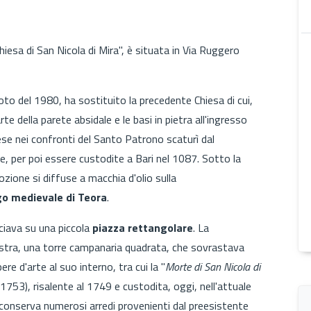
hiesa di San Nicola di Mira", è situata in Via Ruggero
moto del 1980, ha sostituito la precedente Chiesa di cui,
rte della parete absidale e le basi in pietra all'ingresso
rese nei confronti del Santo Patrono scaturì dal
, per poi essere custodite a Bari nel 1087. Sotto la
zione si diffuse a macchia d'olio sulla
o medievale di Teora
.
cciava su una piccola
piazza rettangolare
. La
estra, una torre campanaria quadrata, che sovrastava
ere d'arte al suo interno, tra cui la "
Morte di San Nicola di
753), risalente al 1749 e custodita, oggi, nell'attuale
, conserva numerosi arredi provenienti dal preesistente