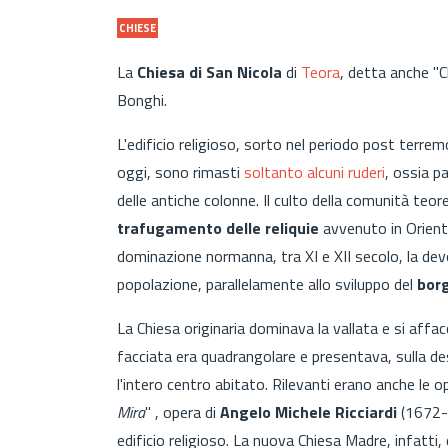
CHIESE
La
Chiesa di San Nicola
di
Teora
, detta anche "C
Bonghi.
L'edificio religioso, sorto nel periodo post terre
oggi, sono rimasti
soltanto alcuni ruderi
, ossia pa
delle antiche colonne. Il culto della comunità teo
trafugamento delle reliquie
avvenuto in Oriente
dominazione normanna, tra XI e XII secolo, la devo
popolazione, parallelamente allo sviluppo del
borg
La Chiesa originaria dominava la vallata e si affa
facciata era quadrangolare e presentava, sulla d
l'intero centro abitato. Rilevanti erano anche le op
Mira
" , opera di
Angelo Michele Ricciardi
(1672-1
edificio religioso. La nuova Chiesa Madre, infatti