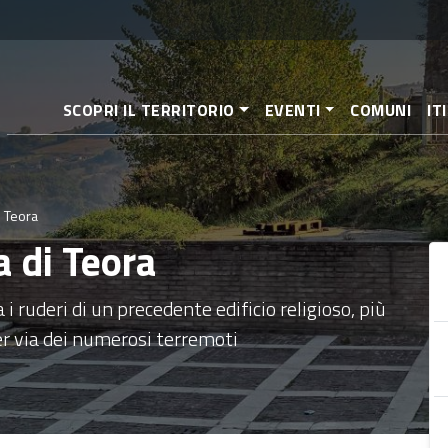
Salta
al
contenuto
principale
SCOPRI IL TERRITORIO
EVENTI
COMUNI
IT
i Teora
a di Teora
 ruderi di un precedente edificio religioso, più
per via dei numerosi terremoti