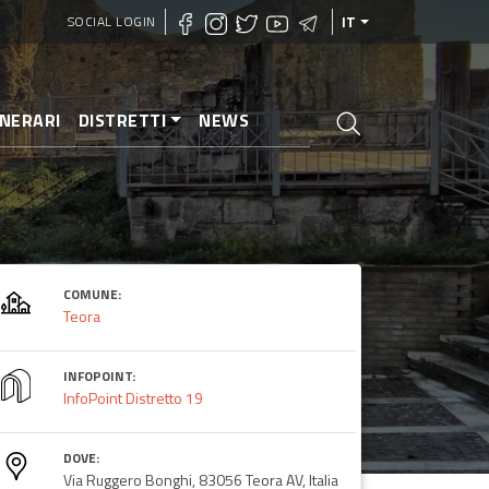
SOCIAL LOGIN
IT
INERARI
DISTRETTI
NEWS
COMUNE:
Teora
INFOPOINT:
InfoPoint Distretto 19
DOVE:
Via Ruggero Bonghi, 83056 Teora AV, Italia