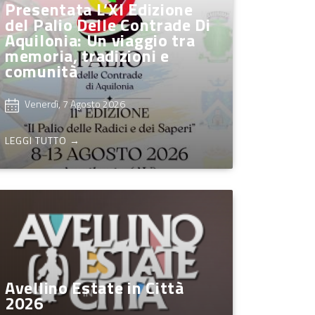
Presentata L’XI Edizione
del Palio Delle Contrade Di
Aquilonia: Un viaggio tra
memoria, tradizioni e
comunità
Venerdì, 7 Agosto 2026
LEGGI TUTTO →
Avellino Estate in Città
2026