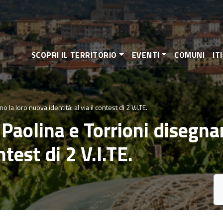
Salta
al
contenuto
principale
SCOPRI IL TERRITORIO
EVENTI
COMUNI
IT
a loro nuova identità: al via il contest di 2 V.I.TE.
aolina e Torrioni disegna
ntest di 2 V.I.TE.