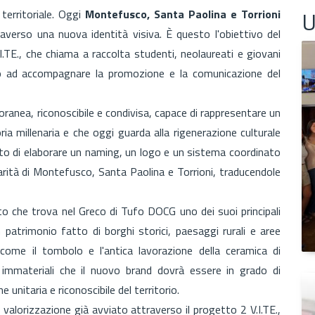
U
territoriale. Oggi
Montefusco, Santa Paolina e Torrioni
verso una nuova identità visiva. È questo l'obiettivo del
TE., che chiama a raccolta studenti, neolaureati e giovani
to ad accompagnare la promozione e la comunicazione del
oranea, riconoscibile e condivisa, capace di rappresentare un
oria millenaria e che oggi guarda alla rigenerazione culturale
esto di elaborare un naming, un logo e un sistema coordinato
iarità di Montefusco, Santa Paolina e Torrioni, traducendole
o che trova nel Greco di Tufo DOCG uno dei suoi principali
patrimonio fatto di borghi storici, paesaggi rurali e aree
li come il tombolo e l'antica lavorazione della ceramica di
 immateriali che il nuovo brand dovrà essere in grado di
unitaria e riconoscibile del territorio.
i valorizzazione già avviato attraverso il progetto 2 V.I.TE.,