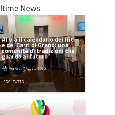
ltime News
Al via il calendario dei Riti
e dei Carri di Grano: una
comunità di tradizioni che
guarda al futuro
Venerdì, 7 Agosto 2026
LEGGI TUTTO →