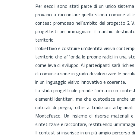
Per secoli sono stati parte di un unico sistema 
provano a raccontare quella storia comune attra
contest promosso nell'ambito del progetto 2 V.I.
progettisti per immaginare il marchio destina
territorio.
L'obiettivo è costruire un'identità visiva contemp
territorio che affonda le proprie radici in una st
come leva di sviluppo. Ai partecipanti sarà richi
di comunicazione in grado di valorizzare le pecul
in un linguaggio visivo innovativo e coerente.
La sfida progettuale prende forma in un contest
elementi identitari, ma che custodisce anche un 
naturali di pregio, oltre a tradizioni artigiana
Montefusco. Un insieme di risorse materiali e
sintetizzare e raccontare, restituendo un'immagine 
Il contest si inserisce in un più ampio percorso d