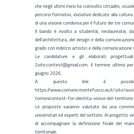
che negli ultimi mesi ha coinvolto cittadini, scuole,
percorsi formativi, iniziative dedicate alla cultur
di una visione condivisa per il futuro dei tre comun
Il bando è rivolto a studentə, neolaureatə, dot
dell'architettura, del design e della comunicazion
grado con indirizzi artistici e della comunicazione 
Le candidature e gli elaborati progettuali 
2vite.contest@gmail.com. Il termine ultimo per
giugno 2026.
A questo link è possibil
https://www.comune.montefusco.av.it/sito/av
torrionicontest-for-identita-visiva-del-territorio
Le proposte saranno valutate da una commiss
universitari ed esperti del settore. Al progetto 
di accompagnare la definizione finale del manu
territoriale.