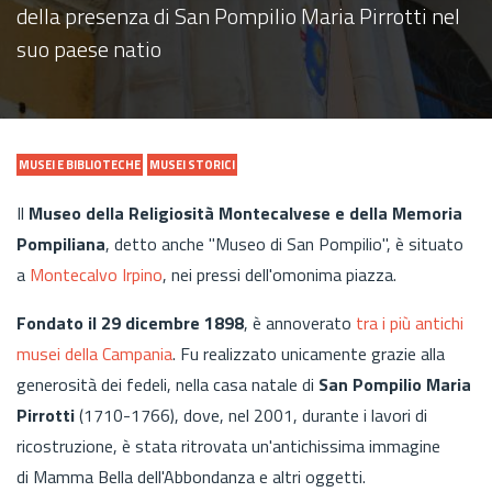
della presenza di San Pompilio Maria Pirrotti nel
suo paese natio
MUSEI E BIBLIOTECHE
MUSEI STORICI
Il
Museo della Religiosità Montecalvese e della Memoria
Pompiliana
, detto anche "Museo di San Pompilio", è situato
a
Montecalvo Irpino
, nei pressi dell'omonima piazza.
Fondato il 29 dicembre 1898
, è annoverato
tra i più antichi
musei della Campania
. Fu realizzato unicamente grazie alla
generosità dei fedeli, nella casa natale di
San Pompilio Maria
Pirrotti
(1710-1766), dove, nel 2001, durante i lavori di
ricostruzione, è stata ritrovata un'antichissima immagine
di Mamma Bella dell'Abbondanza e altri oggetti.