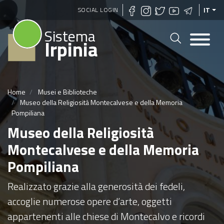
Salta
SOCIAL LOGIN
IT
al
Sistema
contenuto
Irpinia
principale
Home
Musei e Biblioteche
Museo della Religiosità Montecalvese e della Memoria
Pompiliana
Museo della Religiosità
Montecalvese e della Memoria
Pompiliana
Realizzato grazie alla generosità dei fedeli,
accoglie numerose opere d’arte, oggetti
appartenenti alle chiese di Montecalvo e ricordi