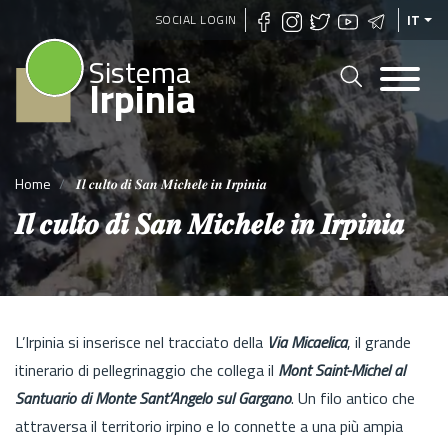
Salta
SOCIAL LOGIN
IT
al
Sistema
contenuto
Irpinia
principale
Home
𝑰𝒍 𝒄𝒖𝒍𝒕𝒐 𝒅𝒊 𝑺𝒂𝒏 𝑴𝒊𝒄𝒉𝒆𝒍𝒆 𝒊𝒏 𝑰𝒓𝒑𝒊𝒏𝒊𝒂
𝑰𝒍 𝒄𝒖𝒍𝒕𝒐 𝒅𝒊 𝑺𝒂𝒏 𝑴𝒊𝒄𝒉𝒆𝒍𝒆 𝒊𝒏 𝑰𝒓𝒑𝒊𝒏𝒊𝒂
L’Irpinia si inserisce nel tracciato della
Via Micaelica
, il grande
itinerario di pellegrinaggio che collega il
Mont Saint-Michel al
Santuario di Monte Sant’Angelo sul Gargano
. Un filo antico che
attraversa il territorio irpino e lo connette a una più ampia