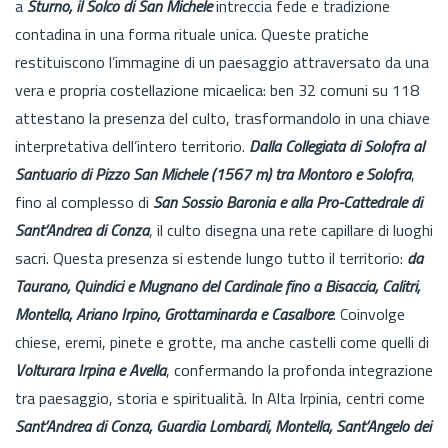
a
Sturno, il Solco di San Michele
intreccia fede e tradizione
contadina in una forma rituale unica. Queste pratiche
restituiscono l’immagine di un paesaggio attraversato da una
vera e propria costellazione micaelica: ben 32 comuni su 118
attestano la presenza del culto, trasformandolo in una chiave
interpretativa dell’intero territorio.
Dalla Collegiata di Solofra al
Santuario di Pizzo San Michele (1567 m) tra Montoro e Solofra
,
fino al complesso di
San Sossio Baronia e alla Pro-Cattedrale di
Sant’Andrea di Conza
, il culto disegna una rete capillare di luoghi
sacri. Questa presenza si estende lungo tutto il territorio:
da
Taurano, Quindici e Mugnano del Cardinale fino a Bisaccia, Calitri,
Montella, Ariano Irpino, Grottaminarda e Casalbore
. Coinvolge
chiese, eremi, pinete e grotte, ma anche castelli come quelli di
Volturara Irpina e Avella
, confermando la profonda integrazione
tra paesaggio, storia e spiritualità. In Alta Irpinia, centri come
Sant’Andrea di Conza, Guardia Lombardi, Montella, Sant’Angelo dei