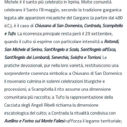
Michele è il santo più celebrato in Irpinia. Molte comunità
celebrano il Santo l’8 maggio, secondo la tradizione garganica
legata alle apparizioni micaeliche del Gargano (a partire dal 480
d.C.), è il caso di
Chiusano di San Domenico, Contrada, Scampitella
e Tufo
. La ricorrenza principale resta però il 29 settembre,
quando il culto si esprime con particolare intensità a
Rotondi,
San Michele di Serino, Sant’Angelo a Scala, Sant’Angelo all’Esca,
Sant’Angelo dei Lombardi, Senerchia, Solofra e Torrioni.
Le
pratiche devozionali, pur nella loro varietà, restituiscono una
sorprendente coerenza simbolica: a Chiusano di San Domenico
il novenario culmina in solenni celebrazioni liturgiche e
processioni; a Scampitella il rito assume una dimensione
comunitaria più raccolta; a Tufo la rappresentazione della
Cacciata degli Angeli Ribelli richiama la dimensione
escatologica del culto; a Contrada la ritualità condivisa con
Avellino e Forino sul Monte Faliesi
rafforza il legame territoriale;