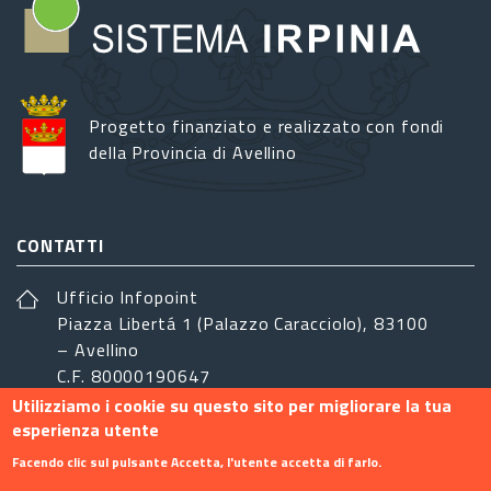
Progetto finanziato e realizzato con fondi
della Provincia di Avellino
CONTATTI
Ufficio Infopoint
Piazza Libertá 1 (Palazzo Caracciolo), 83100
– Avellino
C.F. 80000190647
Utilizziamo i cookie su questo sito per migliorare la tua
sistemairpinia@provincia.avellino.it
esperienza utente
SEGUICI
Facendo clic sul pulsante Accetta, l'utente accetta di farlo.