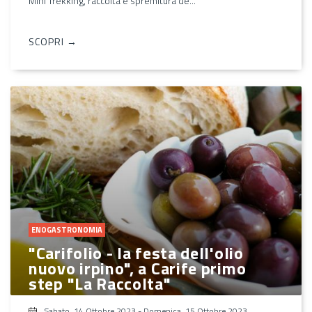
Mini Trekking, raccolta e spremitura de...
SCOPRI →
ENOGASTRONOMIA
"Carifolio - la festa dell'olio
nuovo irpino", a Carife primo
step "La Raccolta"
Sabato, 14 Ottobre 2023
-
Domenica, 15 Ottobre 2023