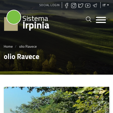
Salta
SOCIAL LOGIN
IT
al
Sistema
contenuto
Irpinia
principale
Home
olio Ravece
olio Ravece