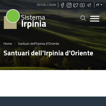
Salta
SOCIAL LOGIN
IT
al
Sistema
contenuto
Irpinia
principale
Home
Santuari dell'Irpinia d'Oriente
Santuari dell'Irpinia d'Oriente