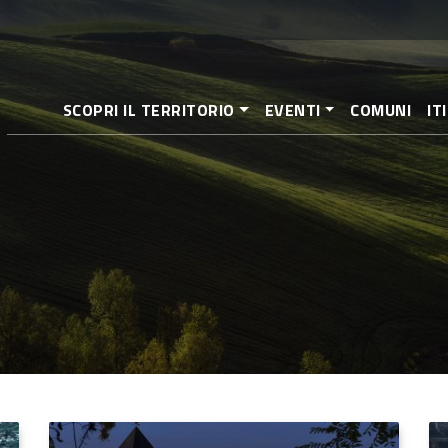
Salta
al
contenuto
principale
SCOPRI IL TERRITORIO
EVENTI
COMUNI
IT