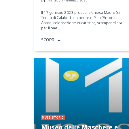
Martedì, 17 Gennaio 2023
Il 17 gennaio 2023 presso la Chiesa Madre SS.
Trinità di Calabritto in onore di Sant'Antonio
Abate, celebrazione eucaristica, scampanellata
per il pae...
SCOPRI →
MUSEI STORICI
Museo delle Maschere e