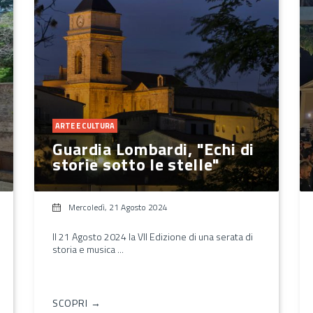
ARTE E CULTURA
Guardia Lombardi, "Echi di
storie sotto le stelle"
Mercoledì, 21 Agosto 2024
Il 21 Agosto 2024 la VII Edizione di una serata di
storia e musica ...
SCOPRI →