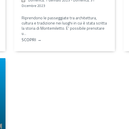
Domenica, 1 Gennaio 2023
-
Domenica, 31
Dicembre 2023
Riprendono le passeggiate tra architettura,
cultura e tradizione nei luoghi in cui è stata scritta
la storia di Montemiletto. E' possibile prenotare
u...
SCOPRI →