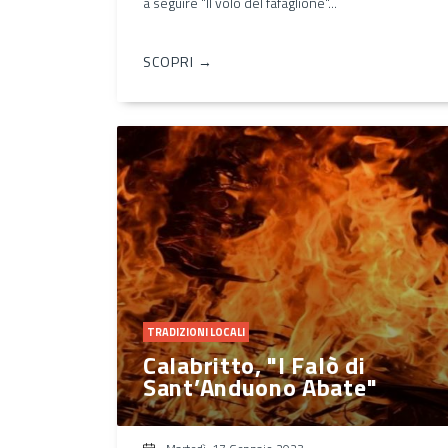
a seguire "Il volo del fafaglione"...
SCOPRI →
TRADIZIONI LOCALI
Calabritto, "I Falò di
Sant’Anduono Abate"