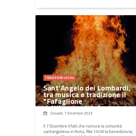
TRADIZIONI LOCALI
Sant’Angelo dei Lombardi,
tra musica e tradizione il
"Fafaglione
dell’Immacolata"
Giovedì, 7 Dicembre 2023
Il 7 Dicembre il falò che riunisce la comunità
santangiolese in festa. Alle 19.00 la benedizione,