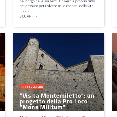
nel borgo delle sorgenti. Un vero e proprio tuffo
nel passato per rivivere usi e costumi della vita
med...
SCOPRI →
ARTE E CULTURA
"Visita Montemiletto": un
progetto della Pro Loco
"Mons Militum"