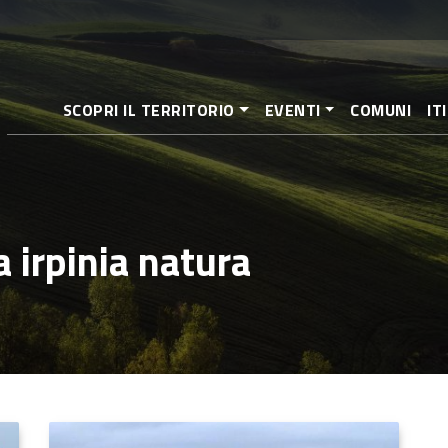
Salta
al
contenuto
principale
SCOPRI IL TERRITORIO
EVENTI
COMUNI
IT
a irpinia natura