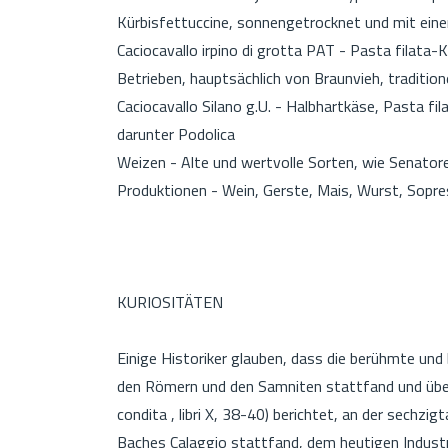
Kürbisfettuccine, sonnengetrocknet und mit ei
Caciocavallo irpino di grotta PAT - Pasta filata-K
Betrieben, hauptsächlich von Braunvieh, traditione
Caciocavallo Silano g.U. - Halbhartkäse, Pasta fil
darunter Podolica
Weizen - Alte und wertvolle Sorten, wie Senatore
Produktionen - Wein, Gerste, Mais, Wurst, Sopre
KURIOSITÄTEN
Einige Historiker glauben, dass die berühmte und b
den Römern und den Samniten stattfand und über 
condita , libri X, 38-40) berichtet, an der sechz
Baches Calaggio stattfand, dem heutigen Industr