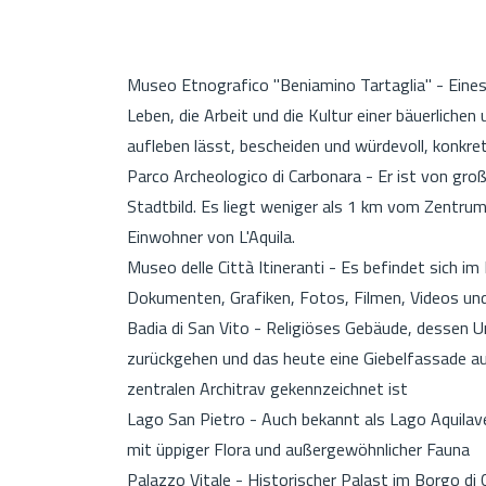
Museo Etnografico "Beniamino Tartaglia" - Eines
Leben, die Arbeit und die Kultur einer bäuerlichen
aufleben lässt, bescheiden und würdevoll, konkret
Parco Archeologico di Carbonara - Er ist von gro
Stadtbild. Es liegt weniger als 1 km vom Zentrum 
Einwohner von L'Aquila.
Museo delle Città Itineranti - Es befindet sich im
Dokumenten, Grafiken, Fotos, Filmen, Videos und
Badia di San Vito - Religiöses Gebäude, dessen U
zurückgehen und das heute eine Giebelfassade au
zentralen Architrav gekennzeichnet ist
Lago San Pietro - Auch bekannt als Lago Aquilaver
mit üppiger Flora und außergewöhnlicher Fauna
Palazzo Vitale - Historischer Palast im Borgo di 