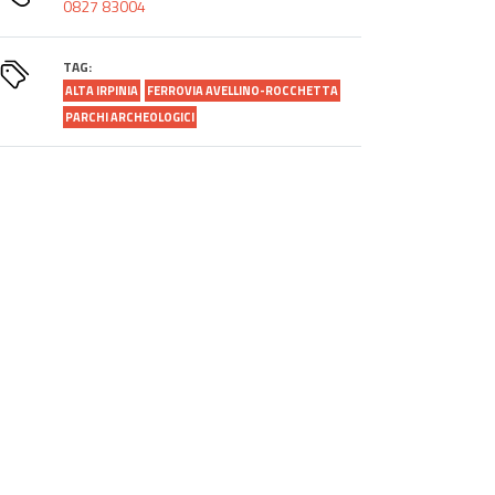
0827 83004
TAG:
ALTA IRPINIA
FERROVIA AVELLINO-ROCCHETTA
PARCHI ARCHEOLOGICI