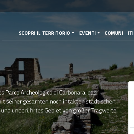
Direkt
zum
Inhalt
SCOPRI IL TERRITORIO
EVENTI
COMUNI
IT
s Parco Archeologico di Carbonara, das
 mit seiner gesamten noch intakten städtischen
es und unberührtes Gebiet von großer Tragweite