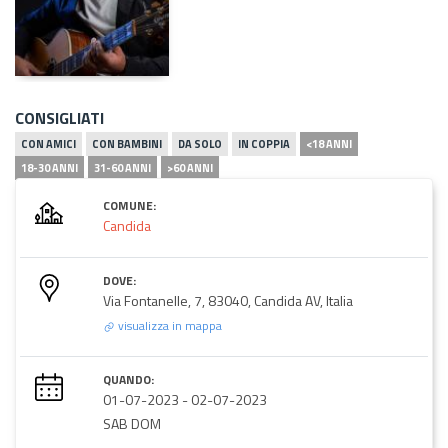
CONSIGLIATI
CON AMICI
CON BAMBINI
DA SOLO
IN COPPIA
<18 ANNI
18-30 ANNI
31-60 ANNI
>60 ANNI
COMUNE:
Candida
DOVE:
Via Fontanelle, 7, 83040, Candida AV, Italia
visualizza in mappa
QUANDO:
01-07-2023
-
02-07-2023
SAB DOM