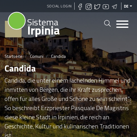
Direkt
SOCIAL LOGIN
DE
zum
Sistema
Inhalt
Irpinia
Startseite
Comuni
Candida
Candida
Candida, die unter einem lächelnden Himmel und
inmitten von Bergen, die ihr Kraft zusprechen,
offen für alles Große und Schöne zu sein scheint":
So beschreibt Erzpriester Pasquale De Magistris
diese kleine Stadt in Irpinien, die reich an
Geschichte, Kultur und kulinarischen Traditionen
ist.