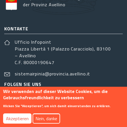
der Provinz Avellino
KONTAKTE
Ufficio Infopoint
Piazza Libertá 1 (Palazzo Caracciolo), 83100
– Avellino
C.F. 80000190647
sistemairpinia@provincia.avellino.it
FOLGEN SIE UNS
Wir verwenden auf dieser Website Cookies, um die
Gebrauchsfreundlichkeit zu verbessern
Klicken Sie "Akzeptieren", um sich damit einverstanden zu erklären.
Footer menu
Akzeptieren
Nein, danke
Info
Kontakt
Privacy