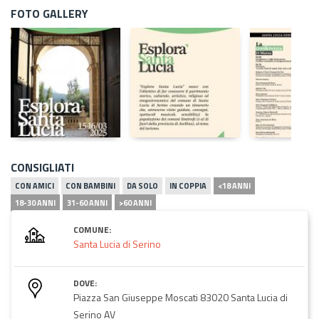
FOTO GALLERY
CONSIGLIATI
CON AMICI
CON BAMBINI
DA SOLO
IN COPPIA
<18 ANNI
18-30 ANNI
31-60 ANNI
>60 ANNI
COMUNE:
Santa Lucia di Serino
DOVE:
Piazza San Giuseppe Moscati 83020 Santa Lucia di
Serino AV